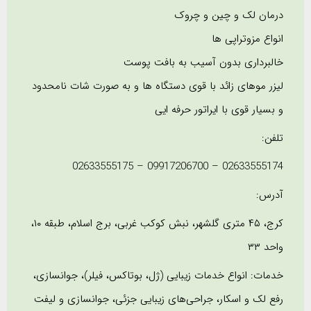
درمان لک و چین و چروک
انواع مزوتراپی ها
خالبرداری بدون آسیب به بافت پوست
لیزر موهای زائد با قوی دستگاه ها و به صورت شات نامحدود
و بسیار قوی با ایراتور حرفه ایی
تلفن:
02633555174 – 09917206700 – 02633555175
آدرس:
کرج، ۴۵ متری گلشهر، نبش کوکب غربی، برج اسلام، طبقه ۱۰،
واحد ۳۳
خدمات: انواع خدمات زیبایی (ژل، بوتاکس، فیلر)، جوانسازی،
رفع لک و اسکار، جراحی‌های زیبایی جزئی، جوانسازی و لیفت