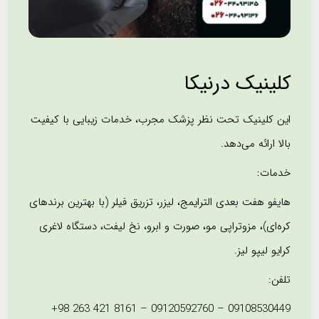
کلینیک درنیکا
این کلینیک تحت نظر پزشک مجرب، خدمات زیبایی با کیفیت
بالا ارائه می‌دهد.
خدمات:
هایفو هفت بعدی الترایمج، لیزر، تزریق فیلر (با بهترین برندهای
کره‌ای)، مزوتراپی مو، صورت و ابرو، نخ لیفت، دستگاه لاغری
کرایو لیپو لیز.
تلفن:
09108530449 – 09120592760 – ‎+98 263 421 8161