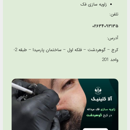
زاویه سازی فک
تلفن:
02634093135
آدرس:
کرج – گوهردشت – فلکه اول – ساختمان پارمیدا – طبقه 2-
واحد 201