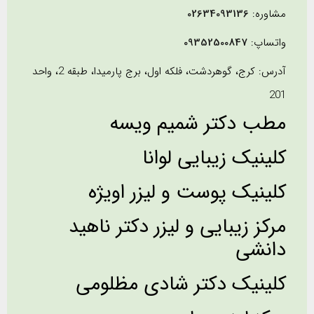
مشاوره:
02634093136
واتساپ:
09352500847
آدرس: کرج، گوهردشت، فلکه اول، برج پارمیدا، طبقه 2، واحد
201
مطب دکتر شمیم ویسه
کلینیک زیبایی لوانا
کلینیک پوست و لیزر اویژه
مرکز زیبایی و لیزر دکتر ناهید
دانشی
کلینیک دکتر شادی مظلومی