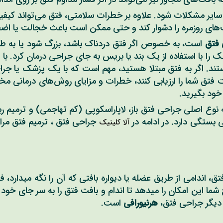
سایر مشکلات شود. علاوه بر خطرات سلامتی، فتق می‌تواند کیفیت 
لیت‌های روزمره را دشوار کند و حتی ممکن است باعث خجالت یا اض
فتق
است، به خصوص اگر فتق دردناک باشد، بزرگ شود یا به طور ق
ا با استفاده از یک بند یا بریس به جای جراحی درمان کرد. با ای
د. اگر به فتق مبتلا هستید، مهم است که با یک پزشک یا جراح 
فتق شما را ارزیابی کنند، خطرات و مزایای روش‌های درمانی مختل
خود بگیرید.
نوع اصلی جراحی فتق باز، لاپاراسکوپی (کم تهاجمی) و ترمیم ر
بستگی دارد. در ادامه در
جراحی فتق ، ترمیم فتق مر
آلا کلینیک
، اندامی از طریق عضله یا دیواره بافتی که آن را نگه میدارد، ف
ما این امکان را میدهد تا اندام و بافت فتق را به سر جای خود بر
م دیگر جراحی فتق،
هرنیورافی
است.